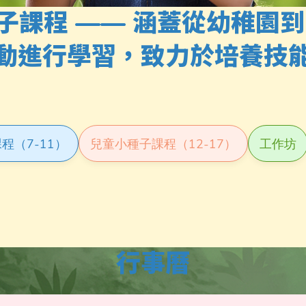
子課程 —— 涵蓋從幼稚園到
動進行學習，致力於培養技
程（7-11）
兒童小種子課程（12-17）
工作坊
行事曆