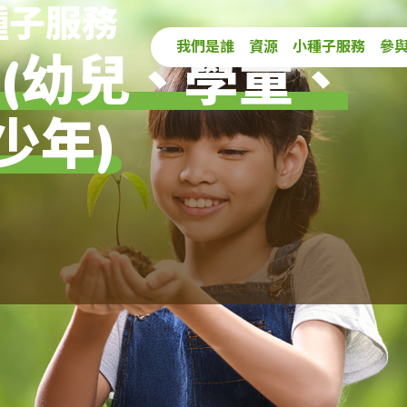
種子服務
Main navigat
我們是誰
資源
小種子服務
參
 (幼兒、學童、
少年)