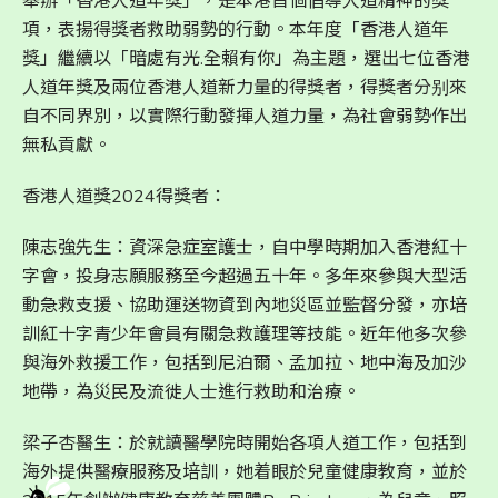
舉辦「香港人道年獎」，是本港首個倡導人道精神的獎
項，表揚得獎者救助弱勢的行動。本年度「香港人道年
獎」繼續以「暗處有光.全賴有你」為主題，選出七位香港
人道年獎及兩位香港人道新力量的得獎者，得獎者分别來
自不同界別，以實際行動發揮人道力量，為社會弱勢作出
無私貢獻。
香港人道獎2024得獎者：
陳志強先生：資深急症室護士，自中學時期加入香港紅十
字會，投身志願服務至今超過五十年。多年來參與大型活
動急救支援、協助運送物資到內地災區並監督分發，亦培
訓紅十字青少年會員有關急救護理等技能。近年他多次參
與海外救援工作，包括到尼泊爾、孟加拉、地中海及加沙
地帶，為災民及流徙人士進行救助和治療。
梁子杏醫生：於就讀醫學院時開始各項人道工作，包括到
海外提供醫療服務及培訓，她着眼於兒童健康教育，並於